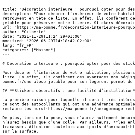
---

title: "Décoration intérieure : pourquoi opter pour des
description: "Pour décorer l’intérieur de votre habitat
retrouvent en tête de liste. En effet, ils confèrent de
jetable pour préserver votre literie. Stickers décorati
url: "https://ma-pomme.fr/decoration-interieure-pourquo
author: "Gilberte"

date: "2021-11-29T11:24:29+01:00"

modified: "2026-06-29T14:18:42+02:00"

lang: "fr_FR"

categories: ["Maison"]

---

# Décoration intérieure : pourquoi opter pour des stick
Pour décorer l’intérieur de votre habitation, plusieurs
liste. En effet, ils confèrent des avantages non néglig
pomme.fr/une-alese-jetable-pour-son-logement-permet-de-
## **Stickers décoratifs : une facilité d’installation*
La première raison pour laquelle il serait très intéres
ce sont des autocollants qui ont une adhérence optimale
restaure les murs](https://ma-pomme.fr/aerogommage-rest
De plus, lors de la pose, vous n’aurez nullement besoin
n’aurez besoin que d’une colle. Par ailleurs, **les enl
tracasser. Attention toutefois aux [poils d'animaux](ht
sur la surface.
