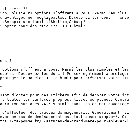
 stickers ?"

ion, plusieurs options s’offrent à vous. Parmi les plus 
s avantages non négligeables. Découvrez-les donc ! Pense
fs&nbsp;: une facilité&hellip;&nbsp;"

i-opter-pour-des-stickers-11011.html"

ers ?

 options s’offrent à vous. Parmi les plus simples et les
eables. Découvrez-les donc ! Pensez également à protéger
proteger-le-matelas-13118.html) pour préserver votre lit
*

sant d’opter pour des stickers afin de décorer votre int
 à toutes les surfaces propres, lisses ou planes. Contra
auration-surfaces-242579.html) sans les abîmer davantage
 d’effectuer des travaux de maçonnerie. Généralement, si
ever en cas de déménagement est tout aussi simple**. Si 
tps://ma-pomme.fr/3-astuces-de-grand-mere-pour-enlever-l