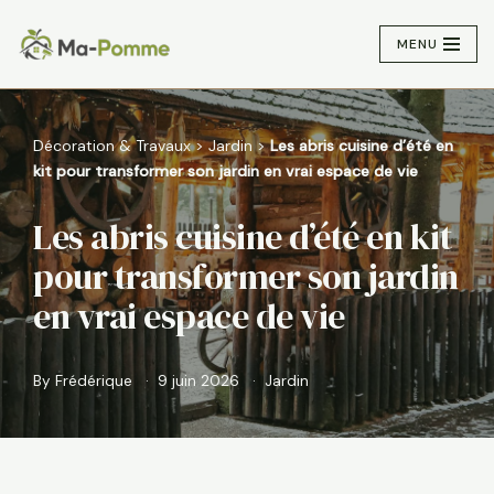
MENU
Aller
au
contenu
Décoration & Travaux
>
Jardin
>
Les abris cuisine d’été en
kit pour transformer son jardin en vrai espace de vie
Les abris cuisine d’été en kit
pour transformer son jardin
en vrai espace de vie
By
Frédérique
9 juin 2026
Jardin