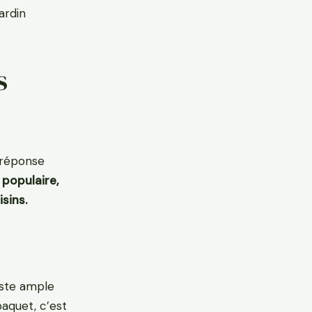
ardin
s
e réponse
 populaire,
isins.
geste ample
 paquet, c’est