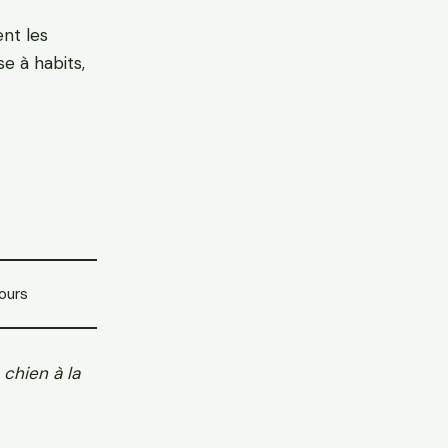
ent les
se à habits,
ours
 chien à la