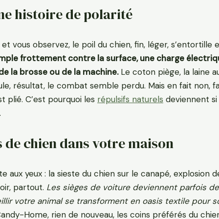
ne histoire de polarité
t vous observez, le poil du chien, fin, léger, s’entortille 
mple frottement contre la surface, une charge électrique
 de la brosse ou de la machine.
Le coton piège, la laine au
, résultat, le combat semble perdu. Mais en fait non, fa
t plié. C’est pourquoi les
répulsifs naturels
deviennent si 
.
ls de chien dans votre maison
te aux yeux : la sieste du chien sur le canapé, explosion de
soir, partout.
Les sièges de voiture deviennent parfois de
llir votre animal se transforment en oasis textile pour 
, Candy-Home, rien de nouveau, les coins préférés du chie