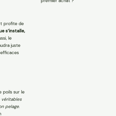
premier achat ?
et profite de
 s’installe,
ssi, le
udra juste
efficaces
 poils sur le
 véritables
son pelage
.
n