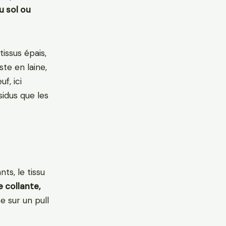
u sol ou
tissus épais,
te en laine,
f, ici
idus que les
ts, le tissu
e collante,
e sur un pull