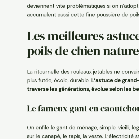
deviennent vite problématiques si on n’adopt
accumulent aussi cette fine poussière de poil
Les meilleures astuce
poils de chien natur
La ritournelle des rouleaux jetables ne conva
plus futée, écolo, durable.
L’astuce de grand-
traverse les générations, évolue selon les beso
Le fameux gant en caoutchou
On enfile le gant de ménage, simple, vieilli, l
sur le canapé, le tapis, la veste. L’électricité 