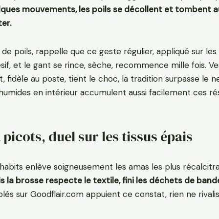
lques mouvements, les poils se décollent et tombent a
ter.
de poils, rappelle que ce geste régulier, appliqué sur les 
if, et le gant se rince, sèche, recommence mille fois. Ves
fidèle au poste, tient le choc, la tradition surpasse le neu
humides en intérieur accumulent aussi facilement ces rés
 picots, duel sur les tissus épais
habits enlève soigneusement les amas les plus récalcitran
s la brosse respecte le textile, fini les déchets de band
és sur Goodflair.com appuient ce constat, rien ne rivalis