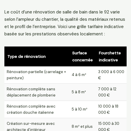
Le coût d’une rénovation de salle de bain dans le 92 varie
selon l’ampleur du chantier, la qualité des matériaux retenus
et le profil de l’entreprise. Voici une grille tarifaire indicative
basée sur les prestations observées localement :
Surface
Fourchette
Type de rénovation
concernée
indicative
Rénovation partielle (carrelage +
3 000 à 6 000
4 à 6 m²
peinture)
€
Rénovation complète sans
7 000 à 12
5 à 8 m²
déplacement de plomberie
000 €
Rénovation complète avec
10 000 à 18
5 à 10 m²
création douche italienne
000 €
Création sur-mesure avec
15 000 à 30
8 m² et plus
architecte d’intérieur
000 €