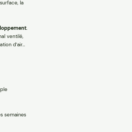
surface, la
veloppement
.
al ventilé,
tion d’air…
mple
ues semaines