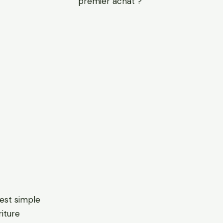
premier achat ?
est simple
riture