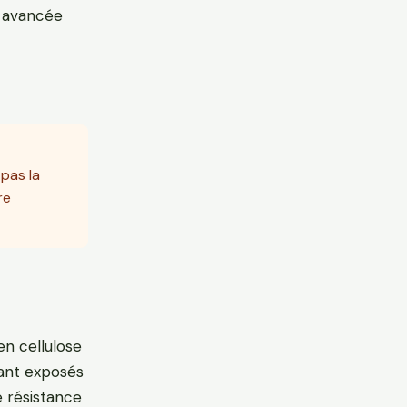
à avancée
 pas la
re
 en cellulose
tant exposés
e résistance