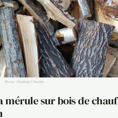
Photo : Pixabay / Pexels
la mérule sur bois de chau
n