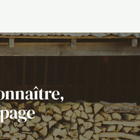
onnaître,
opage