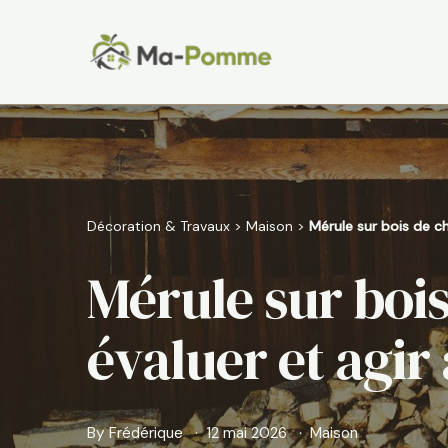
Aller
au
contenu
Décoration & Travaux
>
Maison
>
Mérule sur bois de c
Mérule sur bois
évaluer et agir
By
Frédérique
12 mai 2026
Maison