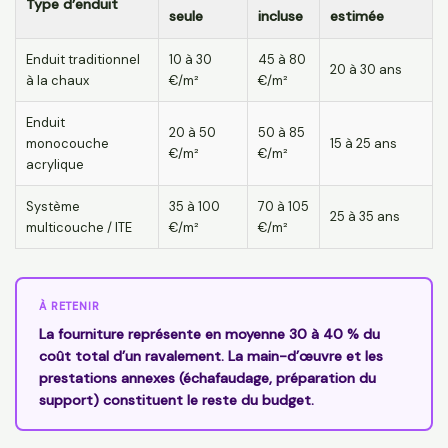
Type d’enduit
seule
incluse
estimée
Enduit traditionnel
10 à 30
45 à 80
20 à 30 ans
à la chaux
€/m²
€/m²
Enduit
20 à 50
50 à 85
monocouche
15 à 25 ans
€/m²
€/m²
acrylique
Système
35 à 100
70 à 105
25 à 35 ans
multicouche / ITE
€/m²
€/m²
À RETENIR
La fourniture représente en moyenne 30 à 40 % du
coût total d’un ravalement. La main-d’œuvre et les
prestations annexes (échafaudage, préparation du
support) constituent le reste du budget.