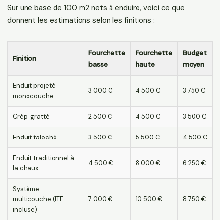
Sur une base de 100 m2 nets à enduire, voici ce que
donnent les estimations selon les finitions :
Fourchette
Fourchette
Budget
Finition
basse
haute
moyen
Enduit projeté
3 000 €
4 500 €
3 750 €
monocouche
Crépi gratté
2 500 €
4 500 €
3 500 €
Enduit taloché
3 500 €
5 500 €
4 500 €
Enduit traditionnel à
4 500 €
8 000 €
6 250 €
la chaux
Système
multicouche (ITE
7 000 €
10 500 €
8 750 €
incluse)