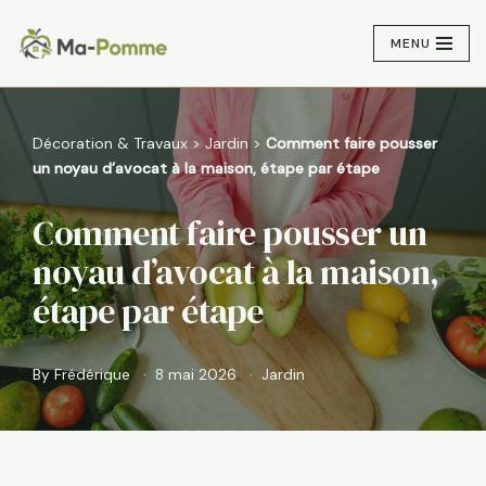
MENU
Aller
au
contenu
Décoration & Travaux
>
Jardin
>
Comment faire pousser
un noyau d’avocat à la maison, étape par étape
Comment faire pousser un
noyau d’avocat à la maison,
étape par étape
By
Frédérique
8 mai 2026
Jardin