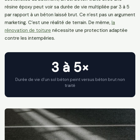
résine époxy peut voir sa durée de vie multipliée par 3 à 5
par rapport à un béton laissé brut. Ce n’est pas un argument
marketing. C’est une réalité de terrain. De même,
la
rénovation de toiture
nécessite une protection adaptée
contre les intempéries.
3 à 5×
Durée de vie d’un sol béton peint versus béton brut non
traité