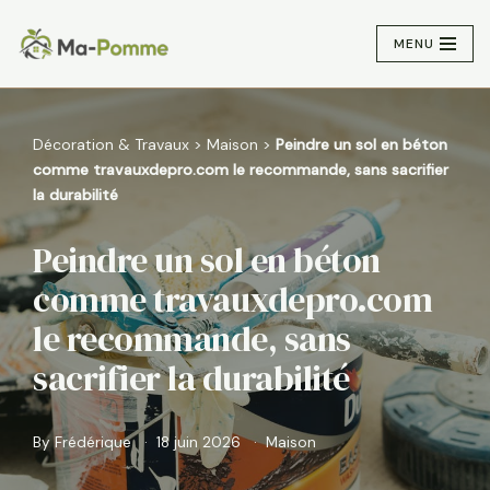
MENU
Aller
au
contenu
Décoration & Travaux
>
Maison
>
Peindre un sol en béton
comme travauxdepro.com le recommande, sans sacrifier
la durabilité
Peindre un sol en béton
comme travauxdepro.com
le recommande, sans
sacrifier la durabilité
By
Frédérique
18 juin 2026
Maison