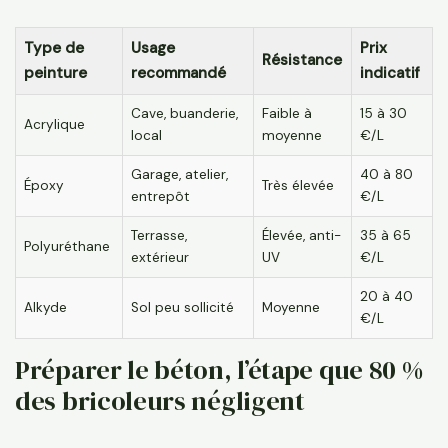
Type de
Usage
Prix
Résistance
peinture
recommandé
indicatif
Cave, buanderie,
Faible à
15 à 30
Acrylique
local
moyenne
€/L
Garage, atelier,
40 à 80
Époxy
Très élevée
entrepôt
€/L
Terrasse,
Élevée, anti-
35 à 65
Polyuréthane
extérieur
UV
€/L
20 à 40
Alkyde
Sol peu sollicité
Moyenne
€/L
Préparer le béton, l’étape que 80 %
des bricoleurs négligent